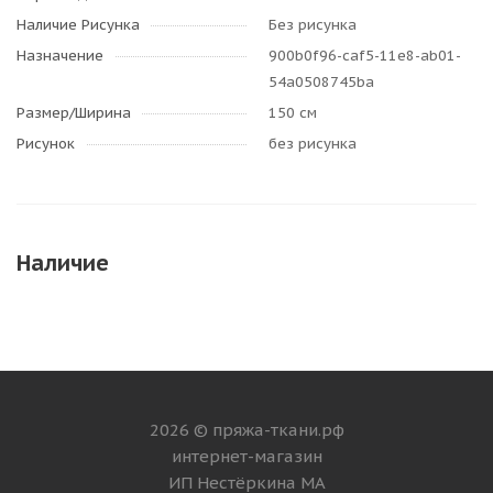
Наличие Рисунка
Без рисунка
Назначение
900b0f96-caf5-11e8-ab01-
54a0508745ba
Размер/Ширина
150 см
Рисунок
без рисунка
Наличие
2026 © пряжа-ткани.рф
интернет-магазин
ИП Нестёркина МА