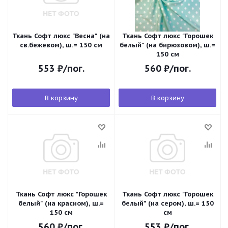
Ткань Софт люкс "Весна" (на
Ткань Софт люкс "Горошек
св.бежевом), ш.= 150 см
белый" (на бирюзовом), ш.=
150 см
553
₽
/пог.
560
₽
/пог.
В корзину
В корзину
Ткань Софт люкс "Горошек
Ткань Софт люкс "Горошек
белый" (на красном), ш.=
белый" (на сером), ш.= 150
150 см
см
560
₽
/пог.
553
₽
/пог.