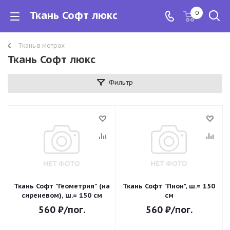
Ткань Софт люкс
0
Ткань в метрах
Ткань Софт люкс
Фильтр
Ткань Софт "Геометрия" (на
Ткань Софт "Пион", ш.= 150
сиреневом), ш.= 150 см
см
560
₽
/пог.
560
₽
/пог.