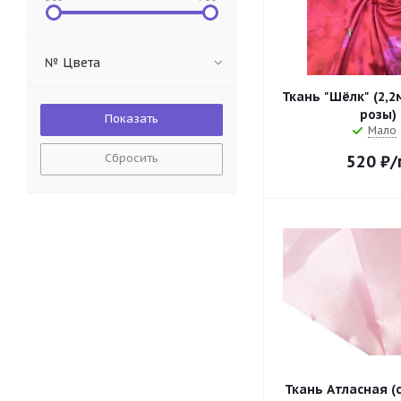
№ Цвета
Ткань "Шёлк" (2,2
розы)
Мало
Сбросить
520
₽
/
Ткань Атласная (