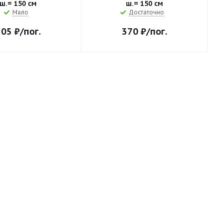
ш.= 150 см
ш.= 150 см
Мало
Достаточно
305
₽
/пог.
370
₽
/пог.