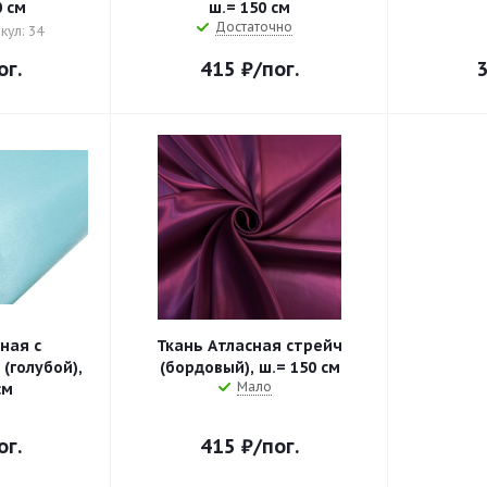
0 см
ш.= 150 см
Достаточно
кул: 34
ог.
415
₽
/пог.
ная с
Ткань Атласная стрейч
(голубой),
(бордовый), ш.= 150 см
Мало
см
ог.
415
₽
/пог.