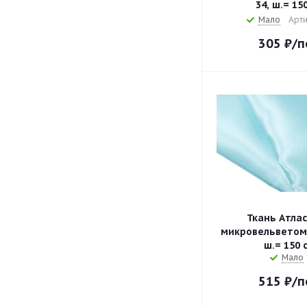
34, ш.= 15
Мало
Арти
305
₽
/п
Ткань Атлас
микровельветом 
ш.= 150 
Мало
515
₽
/п