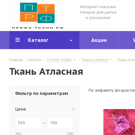
Интернет-магазин
товаров для шитья
и рукоделия
Каталог
Акции
Главная
-
Каталог
-
ТКАНИ, КОЖА
-
Ткань в метрах
-
Ткань Атл
Ткань Атласная
По алфавиту (возраста
Фильтр по параметрам
Цена
305
700