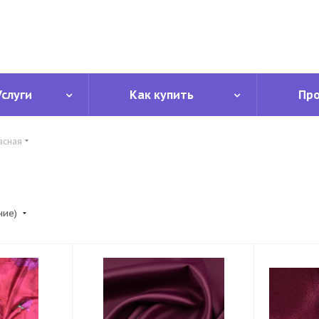
Услуги
Как купить
Пр
асная
ние)