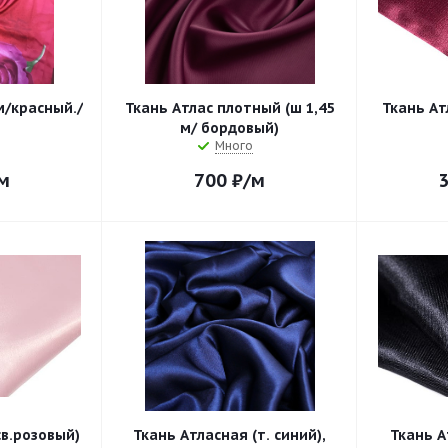
м/красный./
Ткань Атлас плотный (ш 1,45
Ткань Ат
м/ бордовый)
Много
м
700
₽
/м
св.розовый)
Ткань Атласная (т. синий),
Ткань А