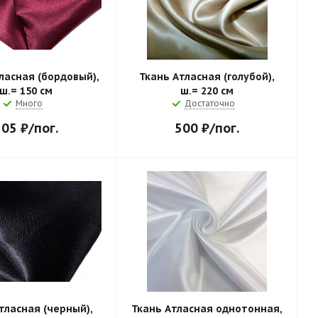
ласная (бордовый),
Ткань Атласная (голубой),
ш.= 150 см
ш.= 220 см
Много
Достаточно
305
₽
/пог.
500
₽
/пог.
тласная (черный),
Ткань Атласная однотонная,