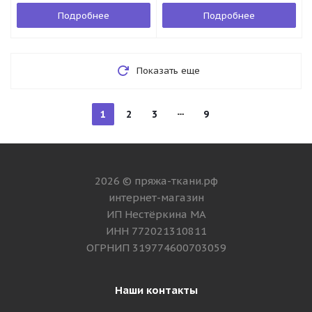
Подробнее
Подробнее
Показать еще
1
2
3
9
2026 © пряжа-ткани.рф
интернет-магазин
ИП Нестёркина МА
ИНН 772021310811
ОГРНИП 319774600703059
Наши контакты