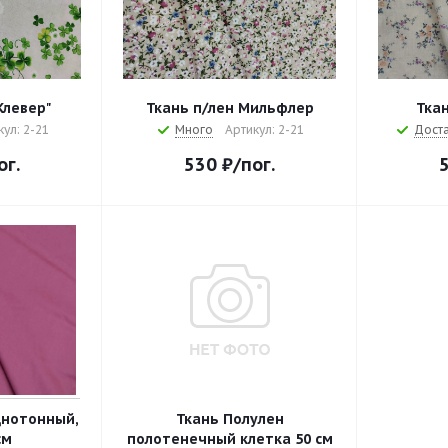
Клевер"
Ткань п/лен Мильфлер
Ткан
кул: 2-21
Много
Артикул: 2-21
Дост
ог.
530
₽
/пог.
днотонный,
Ткань Полулен
см
полотенечный клетка 50 см