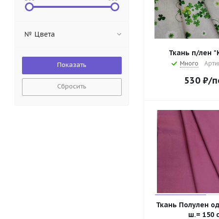
№ Цвета
Ткань п/лен "
Много
Арти
530
₽
/п
Сбросить
Ткань Полулен о
ш.= 150 