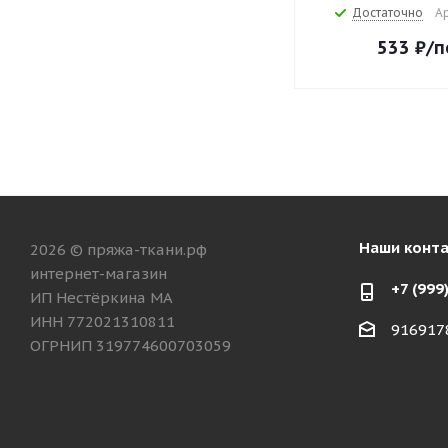
Достаточно
Ар
533
₽
/п
Наши конт
2026 © пряжа-ткани.рф
интернет-магазин
+7 (999
ИП Нестёркина МА
ИНН 772021310811
916917
ОГРНИП 319774600703059