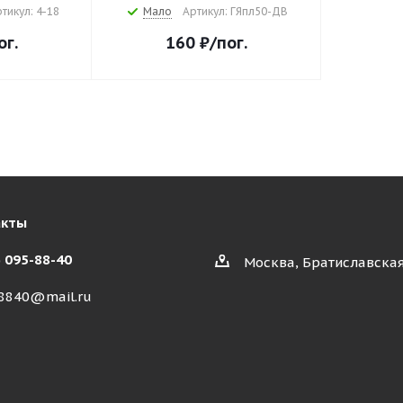
тикул: 4-18
Мало
Артикул: ГЯпл50-ДВ
ог.
160
₽
/пог.
акты
) 095-88-40
Москва, Братиславская
8840@mail.ru