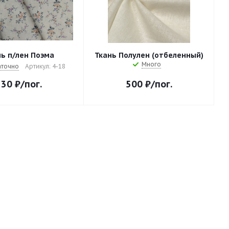
ь п/лен Поэма
Ткань Полулен (отбеленный)
Много
аточно
Артикул: 4-18
530
₽
/пог.
500
₽
/пог.