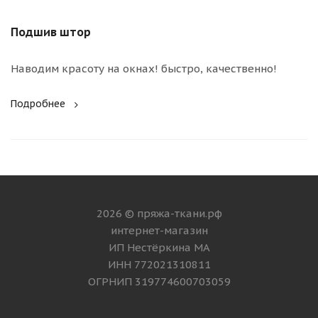
Подшив штор
Наводим красоту на окнах! быстро, качественно!
Подробнее
2026 © пряжа-ткани.рф
интернет-магазин
ИП Нестёркина МА
ИНН 772021310811
ОГРНИП 319774600703059