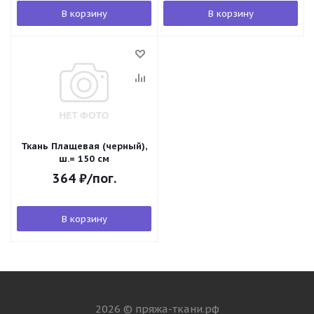
В корзину
В корзину
Ткань Плащевая (черный),
ш.= 150 см
364
₽
/пог.
В корзину
2026 © пряжа-ткани.рф