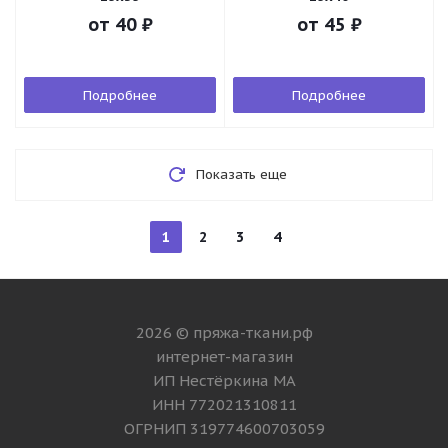
от
40 ₽
от
45 ₽
Подробнее
Подробнее
Показать еще
1
2
3
4
2026 © пряжа-ткани.рф
интернет-магазин
ИП Нестёркина МА
ИНН 772021310811
ОГРНИП 319774600703059