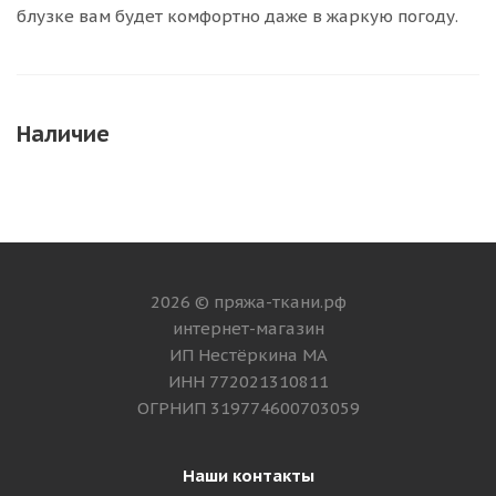
блузке вам будет комфортно даже в жаркую погоду.
Наличие
2026 © пряжа-ткани.рф
интернет-магазин
ИП Нестёркина МА
ИНН 772021310811
ОГРНИП 319774600703059
Наши контакты