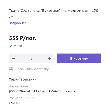
Ткань Софт люкс "Букетики" (на желтом), ш.= 150
см
Подробнее
553
₽
/пог.
Мало
В корзину
Рассчитать доставку
Характеристики
Назначение
900b0f96-caf5-11e8-ab01-54a0508745ba
Размер/Ширина
150 см