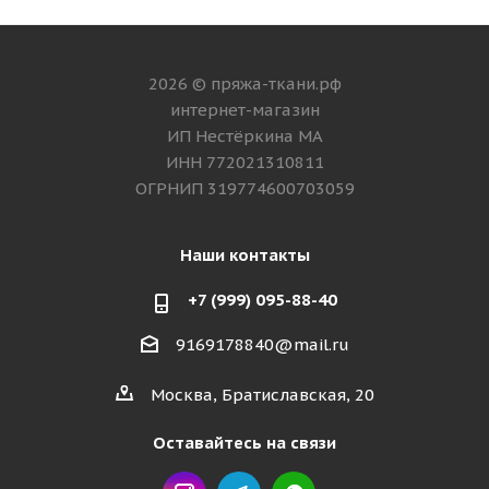
2026 © пряжа-ткани.рф
интернет-магазин
ИП Нестёркина МА
ИНН 772021310811
ОГРНИП 319774600703059
Наши контакты
+7 (999) 095-88-40
9169178840@mail.ru
Москва, Братиславская, 20
Оставайтесь на связи