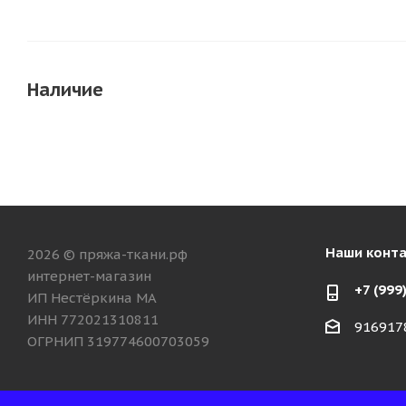
Наличие
Наши конт
2026 © пряжа-ткани.рф
интернет-магазин
+7 (999
ИП Нестёркина МА
ИНН 772021310811
916917
ОГРНИП 319774600703059