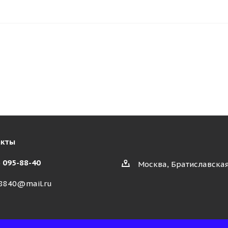
акты
) 095-88-40
Москва, Братиславская
8840@mail.ru