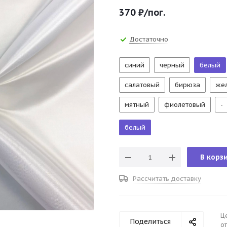
370
₽
/пог.
Достаточно
синий
черный
белый
салатовый
бирюза
же
мятный
фиолетовый
-
белый
В корз
Рассчитать доставку
Ц
Поделиться
от