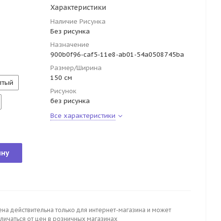
Характеристики
Наличие Рисунка
Без рисунка
Назначение
900b0f96-caf5-11e8-ab01-54a0508745ba
Размер/Ширина
150 см
лтый
Рисунок
без рисунка
Все характеристики
ину
ена действительна только для интернет-магазина и может
личаться от цен в розничных магазинах