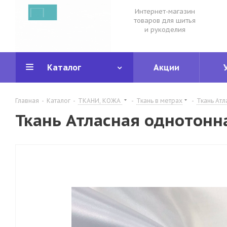
Интернет-магазин
товаров для шитья
и рукоделия
Каталог
Акции
Главная
-
Каталог
-
ТКАНИ, КОЖА
-
Ткань в метрах
-
Ткань Атл
Ткань Атласная однотонна