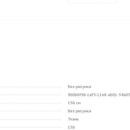
Без рисунка
900b0f96-caf5-11e8-ab01-54a0
150 см
без рисунка
Ткань
150