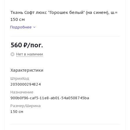
Ткань Софт люкс "Горошек белый" (на синем), ш.=
150 см
Подробнее
560
₽
/пог.
Нет в наличии
Характеристики
ШтрихКод
2030000294824
Назначение
900b0f96-caf5-11e8-ab01-54a0508745ba
Размер/Ширина
150 см