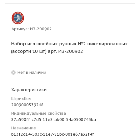
Артикул:
ИЗ-200902
Набор игл швейных ручных №2 никелированных
(ассорти 10 шт) арт. ИЗ-200902
Нет в наличии
Характеристики
ШтрихКод
2009000339248
Индивидуальные свойства
87a590ff-c7d5-11e8-ab00-54a0508745ba
Назначение
b13f2d14-503c-11e7-81bc-001e67a32f4f