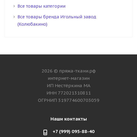
Все товары категории
Все товары бренда Игольный завод
(Колюбакино)
2026 © пряжа-ткани.рф
интернет-магазин
ИП Нестёркина МА
ИНН 772021310811
ОГРНИП 319774600703059
Наши контакты
+7 (999) 095-88-40