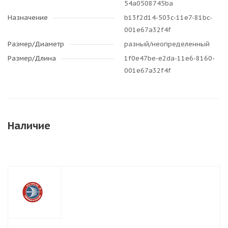
54a0508745ba
Назначение
b13f2d14-503c-11e7-81bc-
001e67a32f4f
Размер/Диаметр
разный/неопределенный
Размер/Длина
1f0e47be-e2da-11e6-8160-
001e67a32f4f
Наличие