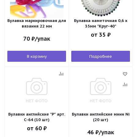
Булавка маркировочная для
Булавка наметочная 0,6 х
вязания 22 мм
35мм "Круг-40"
от
35 ₽
70
₽
/упак
В корзину
Подробнее
Булавки английские "Р" арт.
Булавки английские мини Ni
С-64 (10 шт)
(20 шт)
от
60 ₽
46
₽
/упак