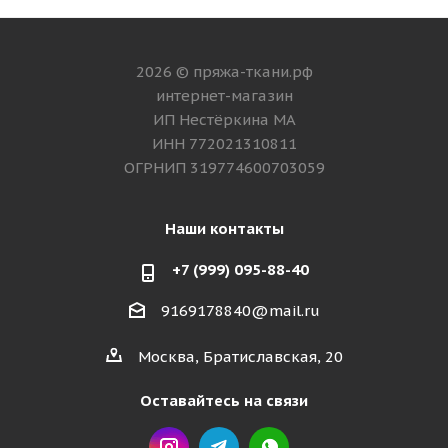
2026 © пряжа-ткани.рф
интернет-магазин
ИП Нестёркина МА
ИНН 772021310811
ОГРНИП 319774600703059
Наши контакты
+7 (999) 095-88-40
9169178840@mail.ru
Москва, Братиславская, 20
Оставайтесь на связи