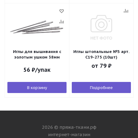
Иглы для вышивания с
Иглы штопальные №3 арт.
золотым ушком 38мм
С19-275 (10шт)
от
79 ₽
56
₽
/упак
В корзину
Подробнее
2026 © пряжа-ткани.рф
интернет-магазин