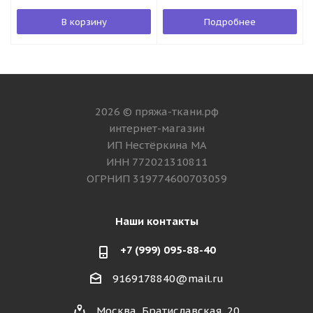
В корзину
Подробнее
2026 © пряжа-ткани.рф
интернет-магазин
ИП Нестёркина МА
ИНН 772021310811
ОГРНИП 319774600703059
Наши контакты
+7 (999) 095-88-40
9169178840@mail.ru
Москва, Братиславская, 20