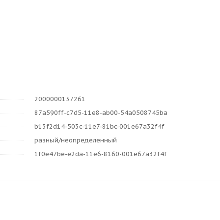
2000000137261
87a590ff-c7d5-11e8-ab00-54a0508745ba
b13f2d14-503c-11e7-81bc-001e67a32f4f
разный/неопределенный
1f0e47be-e2da-11e6-8160-001e67a32f4f