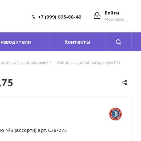
Войти
+7 (999) 095-88-40
Мой кабинет
оизводители
Контакты
сорти), для слабовидящих
-
Набор игл для шитья вручную №3
275
ю №3 (ассорти) арт. С28-275