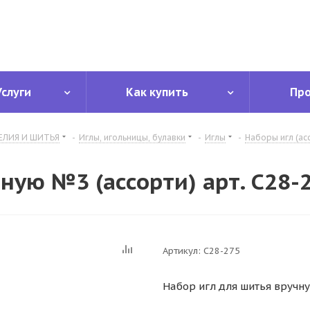
Услуги
Как купить
Пр
ЕЛИЯ И ШИТЬЯ
-
Иглы, игольницы, булавки
-
Иглы
-
Наборы игл (ас
ную №3 (ассорти) арт. С28-
Артикул:
С28-275
Набор игл для шитья вручну