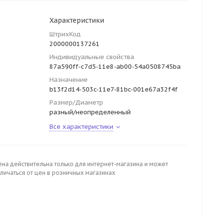
Характеристики
ШтрихКод
2000000137261
Индивидуальные свойства
87a590ff-c7d5-11e8-ab00-54a0508745ba
Назначение
b13f2d14-503c-11e7-81bc-001e67a32f4f
Размер/Диаметр
разный/неопределенный
Все характеристики
ена действительна только для интернет-магазина и может
личаться от цен в розничных магазинах