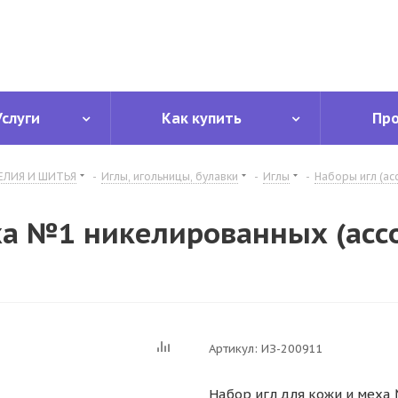
Услуги
Как купить
Пр
ЕЛИЯ И ШИТЬЯ
-
Иглы, игольницы, булавки
-
Иглы
-
Наборы игл (ас
а №1 никелированных (ассор
Артикул:
ИЗ-200911
Набор игл для кожи и меха 