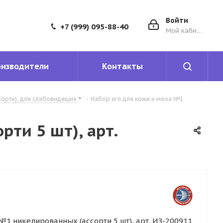
Войти
+7 (999) 095-88-40
Мой кабинет
оизводители
Контакты
сорти), для слабовидящих
-
Набор игл для кожи и меха №1
ти 5 шт), арт.
№1 никелированных (ассорти 5 шт), арт. ИЗ-200911