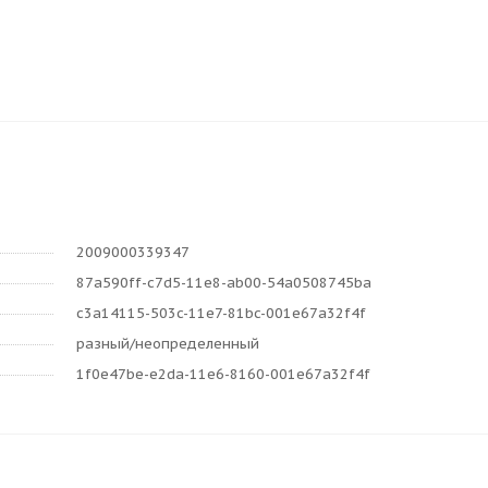
2009000339347
87a590ff-c7d5-11e8-ab00-54a0508745ba
c3a14115-503c-11e7-81bc-001e67a32f4f
разный/неопределенный
1f0e47be-e2da-11e6-8160-001e67a32f4f