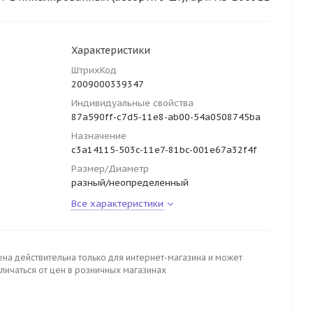
Характеристики
ШтрихКод
2009000339347
Индивидуальные свойства
87a590ff-c7d5-11e8-ab00-54a0508745ba
Назначение
c3a14115-503c-11e7-81bc-001e67a32f4f
Размер/Диаметр
разный/неопределенный
Все характеристики
ена действительна только для интернет-магазина и может
личаться от цен в розничных магазинах