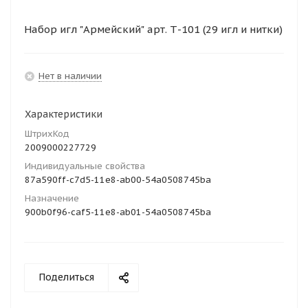
Набор игл "Армейский" арт. Т-101 (29 игл и нитки)
Нет в наличии
Характеристики
ШтрихКод
2009000227729
Индивидуальные свойства
87a590ff-c7d5-11e8-ab00-54a0508745ba
Назначение
900b0f96-caf5-11e8-ab01-54a0508745ba
Поделиться