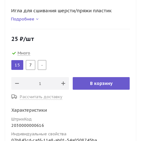
Игла для сшивания шерсти/пряжи пластик
Подробнее
25
₽
/шт
Много
15
7
-
В корзину
Рассчитать доставку
Характеристики
ШтрихКод
2030000000616
Индивидуальные свойства
07b843cd-caf6-11e8-ab01-54a0508745ba