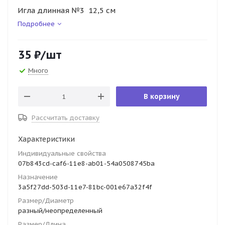
Игла длинная №3 12,5 см
Подробнее
35
₽
/шт
Много
В корзину
Рассчитать доставку
Характеристики
Индивидуальные свойства
07b843cd-caf6-11e8-ab01-54a0508745ba
Назначение
3a5f27dd-503d-11e7-81bc-001e67a32f4f
Размер/Диаметр
разный/неопределенный
Размер/Длина