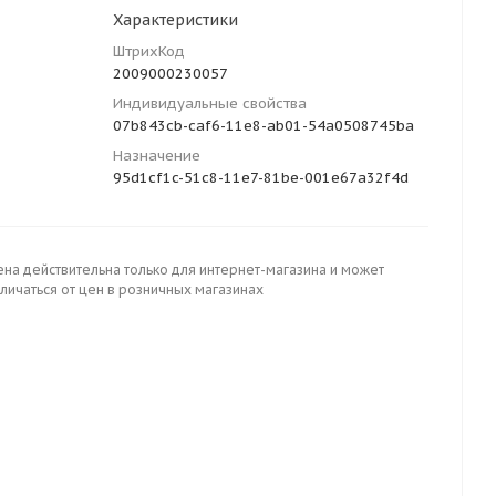
Характеристики
ШтрихКод
2009000230057
Индивидуальные свойства
07b843cb-caf6-11e8-ab01-54a0508745ba
Назначение
95d1cf1c-51c8-11e7-81be-001e67a32f4d
ена действительна только для интернет-магазина и может
личаться от цен в розничных магазинах