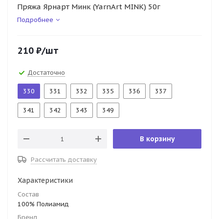
Пряжа Ярнарт Минк (YarnArt MINK) 50г
Подробнее
210
₽
/шт
Достаточно
330
331
332
335
336
337
341
342
343
349
В корзину
Рассчитать доставку
Характеристики
Состав
100% Полиамид
Бренд