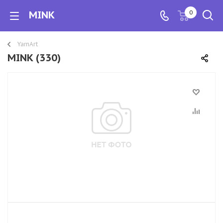
MINK
0
YarnArt
MINK (330)