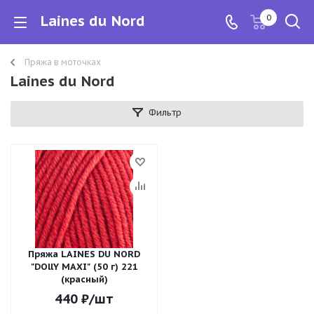
Laines du Nord
0
Пряжа в моточках
Laines du Nord
Фильтр
Пряжа LAINES DU NORD
"DOllY MAXI" (50 г) 221
(красный)
440
₽
/шт