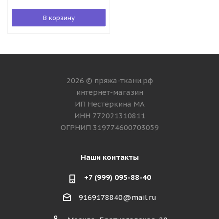
В корзину
2026 © пряжа-ткани.рф
интернет-магазин
ИП Нестёркина МА
ИНН 772021310811
ОГРНИП 319774600703059
Наши контакты
+7 (999) 095-88-40
9169178840@mail.ru