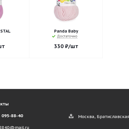
ISTAL
Panda Baby
Достаточно
шт
330
₽
/шт
акты
) 095-88-40
Москва, Братиславская
8840@mail.ru