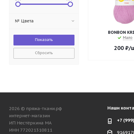
№ Цвета
BONBON KR
Мало
200
₽
/
Сбросить
Наши конт
2026 © пряжа-ткани.рф
интернет-магазин
+7 (999
ИП Нестёркина МА
ИНН 772021310811
916917