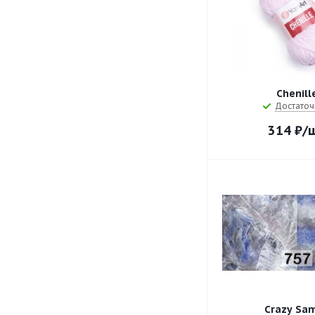
Chenill
Достаточ
314
₽
/
Crazy Sa