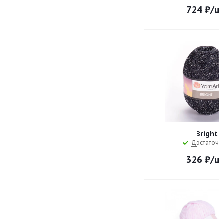
724
₽
/
Bright
Достаточ
326
₽
/