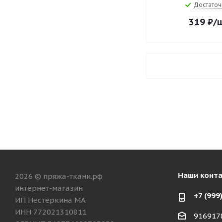
Достаточ
319
₽
/
Наши конт
2026 © пряжа-ткани.рф
интернет-магазин
+7 (999
ИП Нестёркина МА
ИНН 772021310811
916917