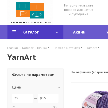
Интернет-магазин
товаров для шитья
и рукоделия
Каталог
Акции
Главная
-
Каталог
-
ПРЯЖА
-
Пряжа в моточках
-
YarnArt
YarnArt
По алфавиту (возраста
Фильтр по параметрам
Цена
75
935