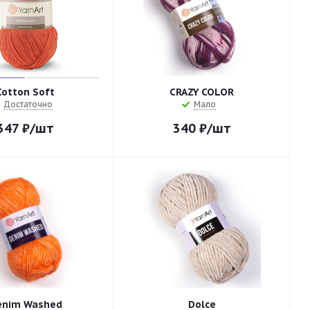
Cotton Soft
CRAZY COLOR
Достаточно
Мало
347
₽
/шт
340
₽
/шт
enim Washed
Dolce