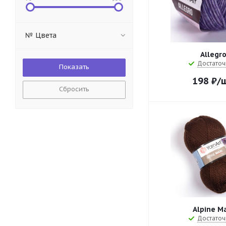
№ Цвета
Allegr
Достаточ
198
₽
/
Сбросить
Alpine M
Достаточ