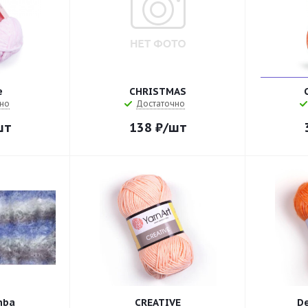
e
CHRISTMAS
но
Достаточно
шт
138
₽
/шт
mba
CREATIVE
D