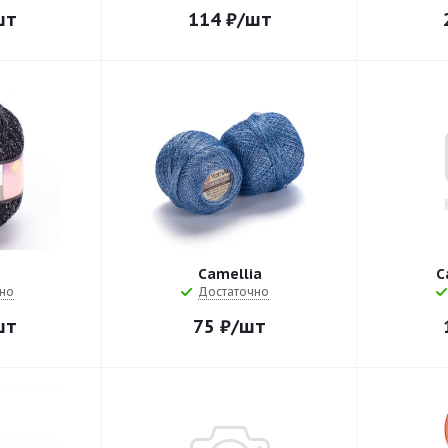
шт
114
₽
/шт
Camellia
C
но
Достаточно
шт
75
₽
/шт