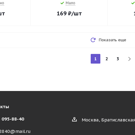
но
Мало
шт
169
₽
/шт
Показать еще
1
2
3
акты
) 095-88-40
Москва, Братиславская
8840@mail.ru