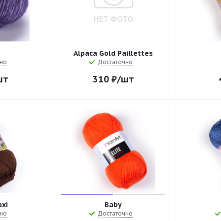
o
Alpaca Gold Paillettes
но
Достаточно
шт
310
₽
/шт
axi
Baby
но
Достаточно