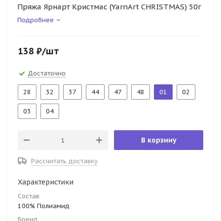
Пряжа Ярнарт Кристмас (YarnArt CHRISTMAS) 50г
Подробнее
138
₽
/шт
Достаточно
28
32
37
44
47
48
01
02
03
04
В корзину
Рассчитать доставку
Характеристики
Состав
100% Полиамид
Бренд