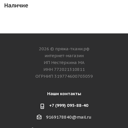
Наличие
2026 © пряжа-ткани.рф
интернет-магазин
ИП Нестёркина МА
ИНН 772021310811
ОГРНИП 319774600703059
Наши контакты
+7 (999) 095-88-40
9169178840@mail.ru