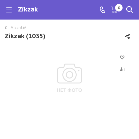
Zikzak
0
VisantiA
Zikzak (1035)