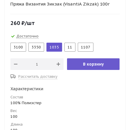
Пряжа Византия Зикзак (VisantiA Zikzak) 100г
260
₽
/шт
Достаточно
3100
3350
1035
11
1107
В корзину
Рассчитать доставку
Характеристики
Состав
100% Полиэстер
Вес
100
Длина