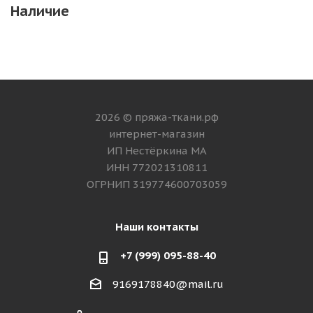
Наличие
2026 © пряжа-ткани.рф
интернет-магазин
ИП Нестёркина МА
ИНН 772021310811
ОГРНИП 319774600703059
Наши контакты
+7 (999) 095-88-40
9169178840@mail.ru