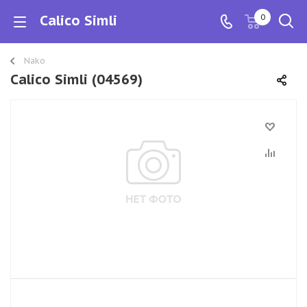
Calico Simli
0
Nako
Calico Simli (04569)