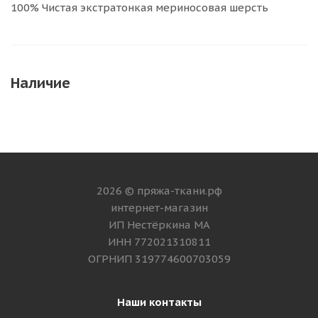
100% Чистая экстратонкая мериносовая шерсть
Наличие
2026 © пряжа-ткани.рф
интернет-магазин
ИП Нестёркина МА
ИНН 772021310811
ОГРНИП 319774600703059
Наши контакты