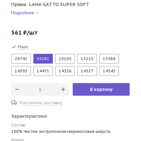
Пряжа LANA GATTO SUPER SOFT
Подробнее
561
₽
/шт
Мало
20742
05281
10105
13210
13569
14393
14471
14526
14527
14545
В корзину
Рассчитать доставку
Характеристики
Состав
100% Чистая экстратонкая мериносовая шерсть
Бренд