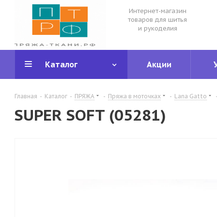
Интернет-магазин
товаров для шитья
и рукоделия
Каталог
Акции
Главная
-
Каталог
-
ПРЯЖА
-
Пряжа в моточках
-
Lana Gatto
SUPER SOFT (05281)