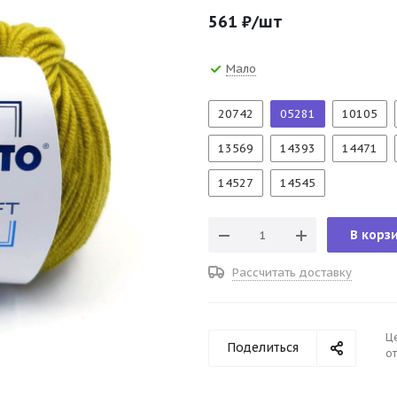
561
₽
/шт
Мало
20742
05281
10105
13569
14393
14471
14527
14545
В корз
Рассчитать доставку
Ц
Поделиться
от