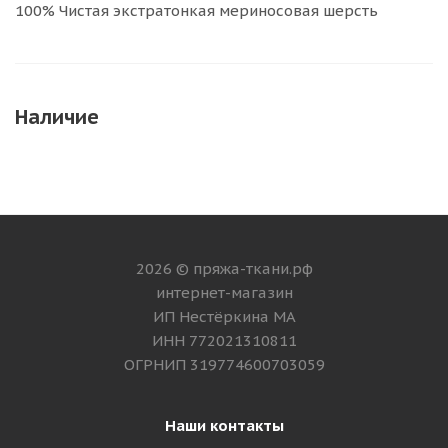
100% Чистая экстратонкая мериносовая шерсть
Наличие
2026 © пряжа-ткани.рф
интернет-магазин
ИП Нестёркина МА
ИНН 772021310811
ОГРНИП 319774600703059
Наши контакты