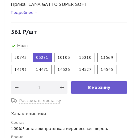
Пряжа LANA GATTO SUPER SOFT
Подробнее
561
₽
/шт
Мало
20742
05281
10105
13210
13569
14393
14471
14526
14527
14545
В корзину
Рассчитать доставку
Характеристики
Состав
100% Чистая экстратонкая мериносовая шерсть
Бренд