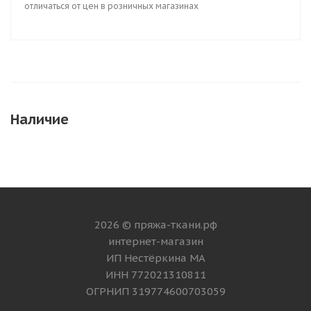
отличаться от цен в розничных магазинах
Наличие
2026 © пряжа-ткани.рф
интернет-магазин
ИП Нестёркина МА
ИНН 772021310811
ОГРНИП 319774600703059