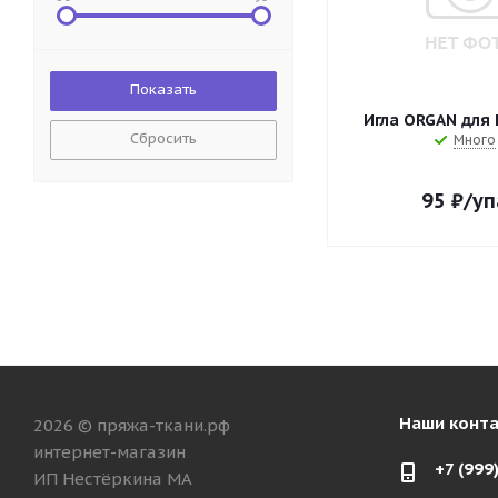
Игла ORGAN для
Сбросить
Много
95
₽
/уп
Наши конт
2026 © пряжа-ткани.рф
интернет-магазин
+7 (999
ИП Нестёркина МА