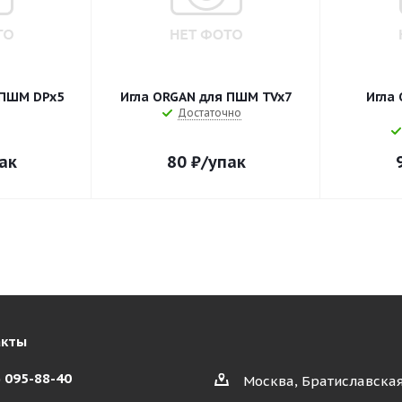
 ПШМ DPx5
Игла ORGAN для ПШМ TVx7
Игла
Достаточно
ак
80
₽
/упак
акты
) 095-88-40
Москва, Братиславская