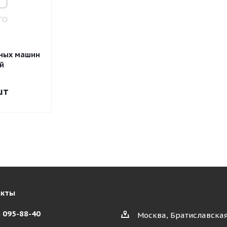
йных машин
й
шт
акты
) 095-88-40
Москва, Братиславская