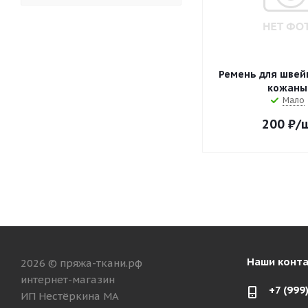
Ремень для шве
кожаны
Мало
200
₽
/
Наши конт
2026 © пряжа-ткани.рф
интернет-магазин
+7 (999
ИП Нестёркина МА