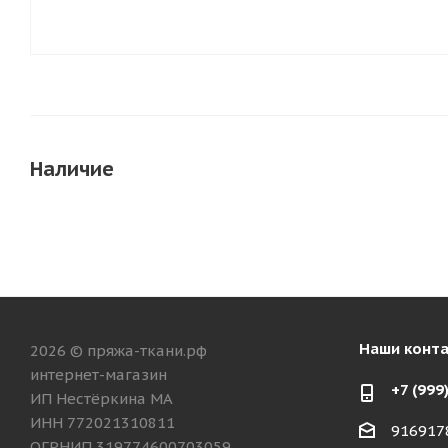
Наличие
Наши конт
2026 © пряжа-ткани.рф
интернет-магазин
+7 (999
ИП Нестёркина МА
ИНН 772021310811
916917
ОГРНИП 319774600703059