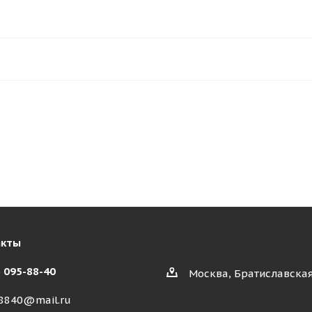
акты
) 095-88-40
Москва, Братиславская
8840@mail.ru