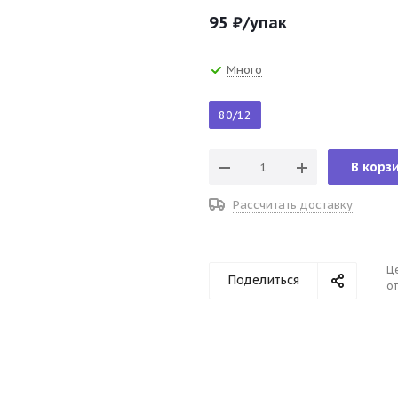
95
₽
/упак
Много
80/12
В корз
Рассчитать доставку
Ц
Поделиться
от