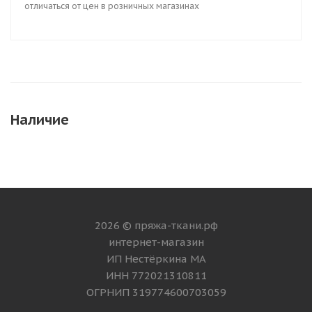
отличаться от цен в розничных магазинах
Наличие
2026 © пряжа-ткани.рф
интернет-магазин
ИП Нестёркина МА
ИНН 772021310811
ОГРНИП 319774600703059