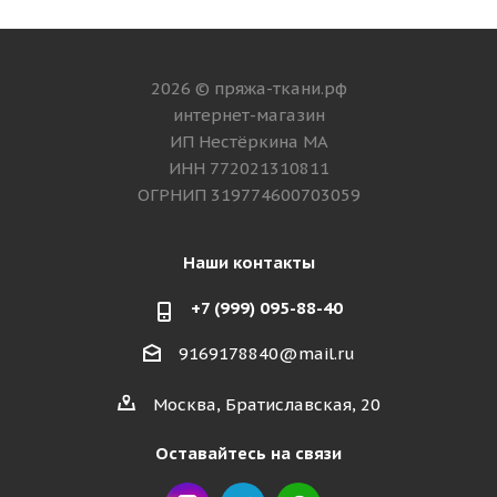
2026 © пряжа-ткани.рф
интернет-магазин
ИП Нестёркина МА
ИНН 772021310811
ОГРНИП 319774600703059
Наши контакты
+7 (999) 095-88-40
9169178840@mail.ru
Москва, Братиславская, 20
Оставайтесь на связи