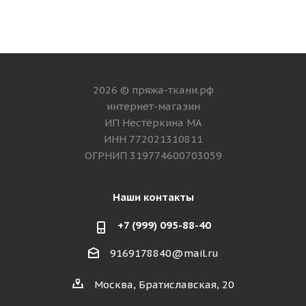
2026 © пряжа-ткани.рф
интернет-магазин
ИП Нестёркина МА
ИНН 772021310811
ОГРНИП 319774600703059
Наши контакты
+7 (999) 095-88-40
9169178840@mail.ru
Москва, Братиславская, 20