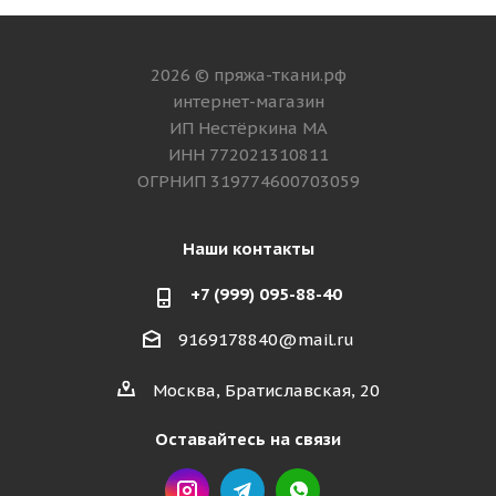
2026 © пряжа-ткани.рф
интернет-магазин
ИП Нестёркина МА
ИНН 772021310811
ОГРНИП 319774600703059
Наши контакты
+7 (999) 095-88-40
9169178840@mail.ru
Москва, Братиславская, 20
Оставайтесь на связи