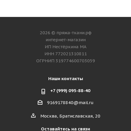
2026 © пряжа-ткани.рф
интернет-магазин
ИП Нестёркина МА
ИНН 772021310811
ОГРНИП 319774600703059
Наши контакты
+7 (999) 095-88-40
9169178840@mail.ru
Москва, Братиславская, 20
Оставайтесь на связи