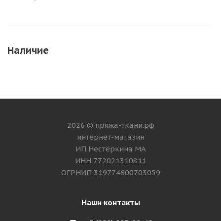
Наличие
2026 © пряжа-ткани.рф
интернет-магазин
ИП Нестёркина МА
ИНН 772021310811
ОГРНИП 319774600703059
Наши контакты