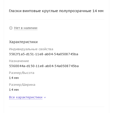
Глазки винтовые круглые полупрозрачные 14 мм
Нет в наличии
Характеристики
Индивидуальные свойства
3582f1a5-d151-11e8-ab04-54a0508745ba
Назначение
5360044a-d150-11e8-ab04-54a0508745ba
Размер/Высота
14 мм
Размер/Ширина
14 мм
Все характеристики