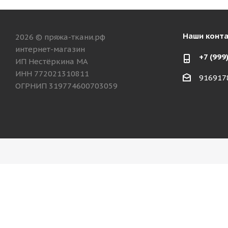
Наши конт
2026 © пряжа-ткани.рф
интернет-магазин
+7 (999
ИП Нестёркина МА
ИНН 772021310811
916917
ОГРНИП 319774600703059