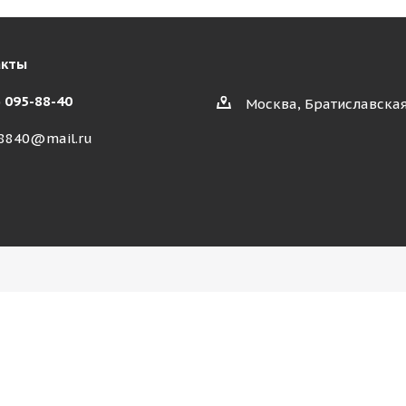
акты
) 095-88-40
Москва, Братиславская
8840@mail.ru