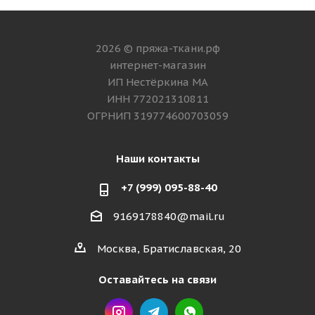
2026 © пряжа-ткани.рф
интернет-магазин
ИП Нестёркина МА
ИНН 772021310811
ОГРНИП 319774600703059
Наши контакты
+7 (999) 095-88-40
9169178840@mail.ru
Москва, Братиславская, 20
Оставайтесь на связи