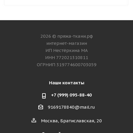
2026 © пряжа-ткани.рф
интернет-магазин
ИП Нестёркина МА
ИНН 772021310811
ОГРНИП 319774600703059
Наши контакты
+7 (999) 095-88-40
9169178840@mail.ru
Москва, Братиславская, 20