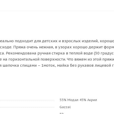
ально подходит для детских и взрослых изделий, хорошо в
асходе. Пряжа очень нежная, в узорах хорошо держит фор
сса. Рекомендована ручная стирка в теплой воде (30 граду
 на горизонтальной поверхности. Что вяжем из этой пряж
 шапочка спицами – 1моток, майка без рукавов лицевой гл
55% Модал 45% Акрил
Gazzal