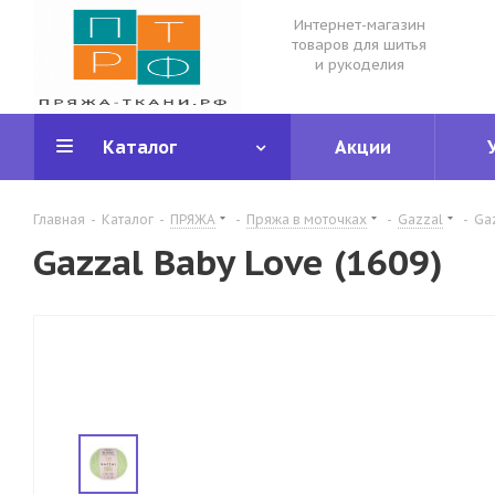
Интернет-магазин
товаров для шитья
и рукоделия
Каталог
Акции
Главная
-
Каталог
-
ПРЯЖА
-
Пряжа в моточках
-
Gazzal
-
Ga
Gazzal Baby Love (1609)