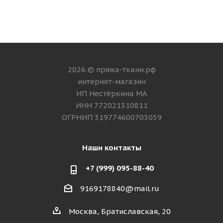
2026 © пряжа-ткани.рф
интернет-магазин
ИП Нестёркина МА
ИНН 772021310811
ОГРНИП 319774600703059
Наши контакты
+7 (999) 095-88-40
9169178840@mail.ru
Москва, Братиславская, 20