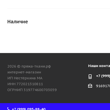
Наличие
Наши конт
2026 © пряжа-ткани.рф
интернет-магазин
+7 (999
ИП Нестёркина МА
ИНН 772021310811
916917
ОГРНИП 319774600703059
+7 (999) 095-88-40