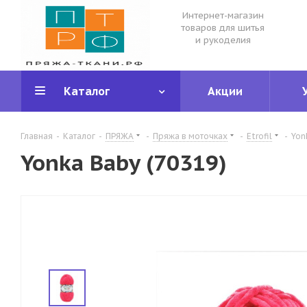
Интернет-магазин
товаров для шитья
и рукоделия
Каталог
Акции
Главная
-
Каталог
-
ПРЯЖА
-
Пряжа в моточках
-
Etrofil
-
Yon
Yonka Baby (70319)