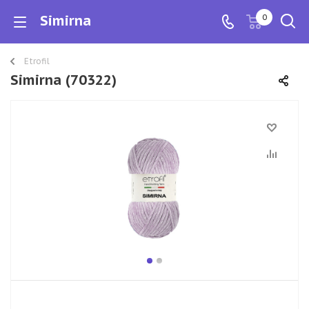
Simirna
0
Etrofil
Simirna (70322)