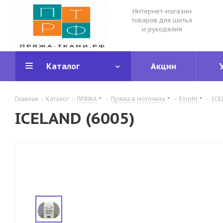
Интернет-магазин
товаров для шитья
и рукоделия
Каталог
Акции
Главная
-
Каталог
-
ПРЯЖА
-
Пряжа в моточках
-
Etrofil
-
ICE
ICELAND (6005)